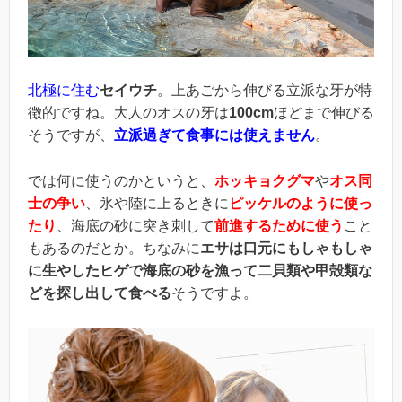
北極に住む
セイウチ
。上あごから伸びる立派な牙が特
徴的ですね。大人のオスの牙は
100cm
ほどまで伸びる
そうですが、
立派過ぎて食事には使えません
。
では何に使うのかというと、
ホッキョクグマ
や
オス同
士の争い
、氷や陸に上るときに
ピッケルのように使っ
たり
、海底の砂に突き刺して
前進するために使う
こと
もあるのだとか。ちなみに
エサは口元にもしゃもしゃ
に生やしたヒゲで海底の砂を漁って二貝類や甲殻類な
どを探し出して食べる
そうですよ。