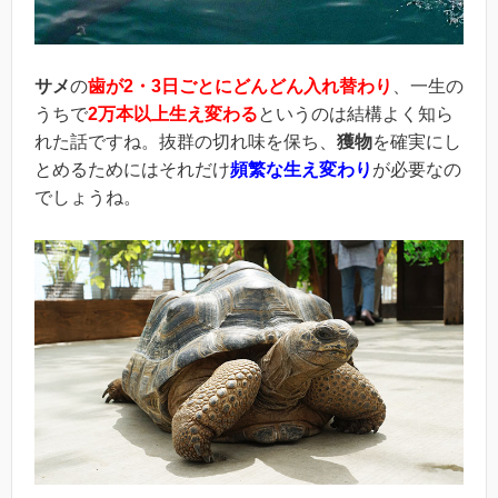
サメ
の
歯が
2
・3
日ごとにどんどん入れ替わり
、一生の
うちで
2
万本以上生え変わる
というのは結構よく知ら
れた話ですね。抜群の切れ味を保ち、
獲物
を確実にし
とめるためにはそれだけ
頻繁な生え変わり
が必要なの
でしょうね。