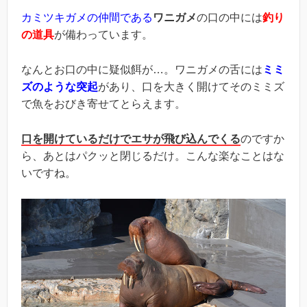
カミツキガメの仲間である
ワニガメ
の口の中には
釣り
の道具
が備わっています。
なんとお口の中に疑似餌が…。ワニガメの舌には
ミミ
ズのような突起
があり、口を大きく開けてそのミミズ
で魚をおびき寄せてとらえます。
口を開けているだけでエサが飛び込んでくる
のですか
ら、あとはパクッと閉じるだけ。こんな楽なことはな
いですね。